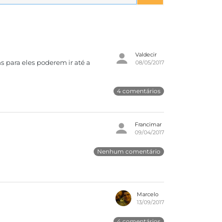
Valdecir
 para eles poderem ir até a
08/05/2017
4 comentários
Francimar
09/04/2017
Nenhum comentário
Marcelo
13/09/2017
4 comentários