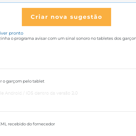
Criar nova sugestão
iver pronto
inha o programa avisar com um sinal sonoro no tabletes dos garçons
r o garçom pelo tablet
 Android / IOS dentro da versão 2.0
XML recebido do fornecedor