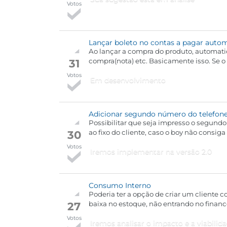
Votos
Lançar boleto no contas a pagar aut
Ao lançar a compra do produto, automat
31
compra(nota) etc. Basicamente isso. Se o sistema terá importação da nota por XML, poderia também importar a forma de pagamento (Que
geralmente vem no XML) automaticamente
Votos
Em desenvolvimento
lançamento.
Adicionar segundo número do telefon
Possibilitar que seja impresso o segundo
30
ao fixo do cliente, caso o boy não consig
Votos
Iremos implementar na versão 2.0
Consumo Interno
Poderia ter a opção de criar um cliente 
27
baixa no estoque, não entrando no financ
Votos
Iremos analisar o impacto e a viabilid