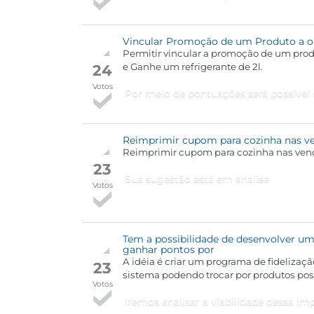
Vincular Promoção de um Produto a o
Permitir vincular a promoção de um prod
24
e Ganhe um refrigerante de 2l.
Votos
Por meio de pontuações será possível 
Reimprimir cupom para cozinha nas ve
Reimprimir cupom para cozinha nas venda
23
Sua sugestão está em analise
Votos
Tem a possibilidade de desenvolver um 
ganhar pontos por
A idéia é criar um programa de fidelizaç
23
sistema podendo trocar por produtos po
Votos
Iremos analisar a viabilidade dessa i