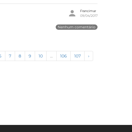
Francimar
09/04/2017
Nenhum comentário
6
7
8
9
10
...
106
107
›