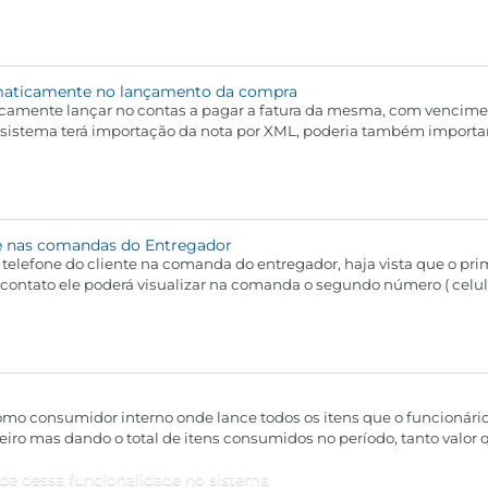
omaticamente no lançamento da compra
icamente lançar no contas a pagar a fatura da mesma, com vencime
, ou permitir que o usuário do sistema escolha as parcelas, ven
e nas comandas do Entregador
 telefone do cliente na comanda do entregador, haja vista que o pri
a contato ele poderá visualizar na comanda o segundo número ( celul
como consumidor interno onde lance todos os itens que o funcionário
eiro mas dando o total de itens consumidos no período, tanto valor
ade dessa funcionalidade no sistema