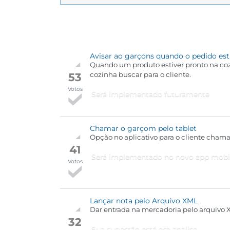
Avisar ao garçons quando o pedido est
Quando um produto estiver pronto na coz
53
cozinha buscar para o cliente.
Votos
Será implementado futuramente
Chamar o garçom pelo tablet
Opção no aplicativo para o cliente chama
41
Será implementado no novo app mobile
Votos
Lançar nota pelo Arquivo XML
Dar entrada na mercadoria pelo arquivo 
32
Sua sugestão está em analise