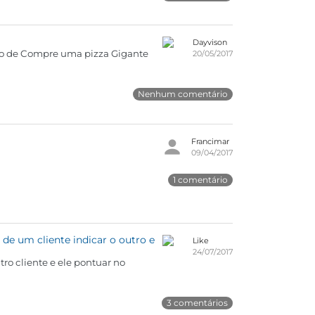
Dayvison
ção de Compre uma pizza Gigante
20/05/2017
Nenhum comentário
Francimar
09/04/2017
1 comentário
de um cliente indicar o outro e
Like
24/07/2017
ro cliente e ele pontuar no
3 comentários