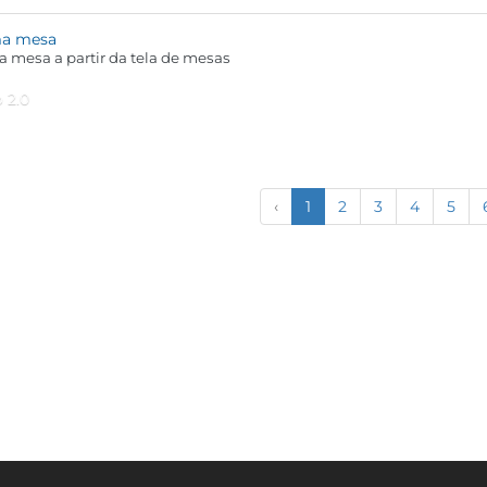
ma mesa
 mesa a partir da tela de mesas
 2.0
‹
1
2
3
4
5