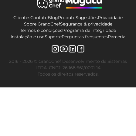
Clientes
Contato
Blog
Produto
Sugestões
Privacidade
Sobre GrandChef
Segurança & privacidade
Termos e condições
Programa de integridade
Instalação e uso
Suporte
Perguntas frequentes
Parceria
2016 - 2026 © GrandChef Desenvolvimento de Sistemas
LTDA. CNPJ: 26.168.661/0001-14
Todos os direitos reservados.